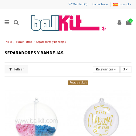
Wishlist (
0
)
Contáctenos
Español
0
Inicio
Suministros
Separadores y Bandejas
SEPARADORES Y BANDEJAS
Filtrar
Relevancia
3
Fuera de stock