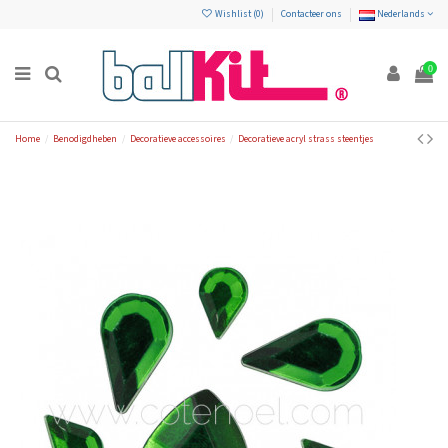
Wishlist (
0
)
Contacteer ons
Nederlands
0
Home
Benodigdheben
Decoratieve accessoires
Decoratieve acryl strass steentjes