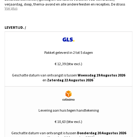
verjaardag, doop, thema-avond en alle andere feesten en recepties. De strass
Voir plus
steentjes in een doos zijn in 3 verschillende maten: 6, 10 en 14 mm. Naast de
dynamiek die uw decoraties dynamischer maakt, kunnen de strass steentjes zich
gemakkelijk aanpassen aan uw verschillende vrijetijdscreaties, omdat ze
gemakkelijk met lijm verlijmd kunnen worden. Er zijn vele vormen en kleuren van
LEVERTIJD. /
acryl strass steentjes beschikbaar, om zich aan te passen aan uw decoratiewens!
Vormen van acryl strass steentjes:
Pakket geleverd in 2 tot 5 dagen
Daling
Hart
€ 12,39 (btw excl.)
Bloemen
Rond
Vierkant
Geschatte datum van ontvangst is tussen
Woensdag 19 Augustus 2026
*
en
Zaterdag 22 Augustus 2026
Kleuren van acryl strass steentjes:
Kristal
Levering aan huis tegen handtekening
Rood
Saffier
Seringen
€ 10,63 (btw excl.)
Roze
Oranje
Geschatte datum van ontvangst is tussen
Donderdag 20 Augustus 2026
Lichtgroen
*