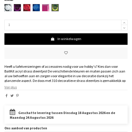
Crèmewit
Roodlila
Rood
Saffier
Roze
Licht
Groen
In winkelwagen
Heeft u tafelversieringen of accessoires nodig voor uw hobby's? Kies dan voor
BallKit acryl strass steentjes! De verschillende kleuren en maten passen zich aan
al uw behoeften aan en zorgen voor elegantie in uw decoratie dankzij het
glanzende aspect. De doos met 310 decoratieve strass steentjes is gemakkelijk op
te bergen en te hergebruiken wanneer u dat wilt: op een bruiloft, een maaltijd met
Voir plus
vrienden of familie, voor de eindejaarsvakantie, tijdens knutsel- en
handwerkactiviteiten, om transparante ballen te vullen of om op verschillende
dragers te plakken. Vind een hele reeks decoratieve en creatieve accessoires voor
alle smaken en alle gelegenheden!
Geschatte levering tussen Dinsdag 18 Augustus 2026 en de
Maandag 24 Augustus 2026
Ons aanbod van producten