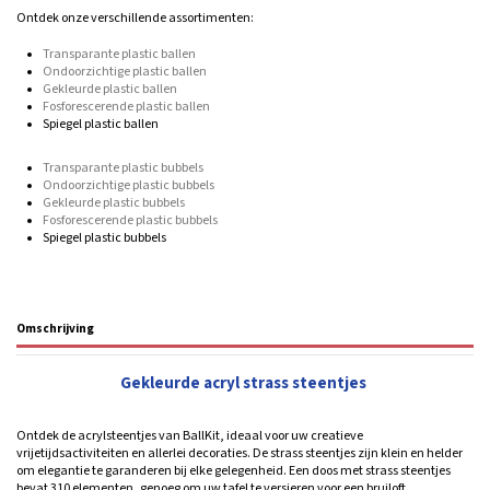
Ontdek onze verschillende assortimenten:
Transparante plastic ballen
Ondoorzichtige plastic ballen
Gekleurde plastic ballen
Fosforescerende plastic ballen
Spiegel plastic ballen
Transparante plastic bubbels
Ondoorzichtige plastic bubbels
Gekleurde plastic bubbels
Fosforescerende plastic bubbels
Spiegel plastic bubbels
Omschrijving
Gekleurde acryl strass steentjes
Ontdek de acrylsteentjes van BallKit, ideaal voor uw creatieve
vrijetijdsactiviteiten en allerlei decoraties. De strass steentjes zijn klein en helder
om elegantie te garanderen bij elke gelegenheid. Een doos met strass steentjes
bevat 310 elementen, genoeg om uw tafel te versieren voor een bruiloft,