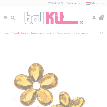
Cookies beheer paneel
Wishlist (
0
)
Contacteer ons
Nederlands
0
Home
Benodigdheben
Decoratieve accessoires
Decoratieve acryl strass steentjes