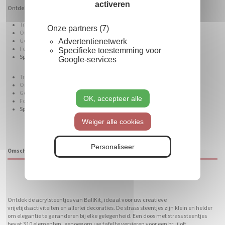
activeren
Ontdek onze verschillende assortimenten:
Transparante plastic ballen
Onze partners (7)
Ondoorzichtige plastic ballen
Advertentienetwerk
Gekleurde plastic ballen
Fosforescerende plastic ballen
Specifieke toestemming voor
Spiegel plastic ballen
Google-services
Transparante plastic bubbels
Ondoorzichtige plastic bubbels
Gekleurde plastic bubbels
OK, accepteer alle
Fosforescerende plastic bubbels
Spiegel plastic bubbels
Weiger alle cookies
Personaliseer
Omschrijving
Gekleurde acryl strass steentjes
Ontdek de acrylsteentjes van BallKit, ideaal voor uw creatieve
vrijetijdsactiviteiten en allerlei decoraties. De strass steentjes zijn klein en helder
om elegantie te garanderen bij elke gelegenheid. Een doos met strass steentjes
bevat 310 elementen, genoeg om uw tafel te versieren voor een bruiloft,