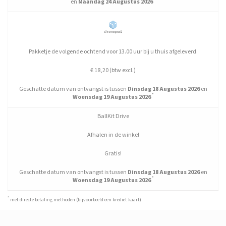
en
Maandag 24 Augustus 2026
Pakketje de volgende ochtend voor 13.00 uur bij u thuis afgeleverd.
€ 18,20 (btw excl.)
Geschatte datum van ontvangst is tussen
Dinsdag 18 Augustus 2026
en
*
Woensdag 19 Augustus 2026
BallKit Drive
Afhalen in de winkel
Gratis!
Geschatte datum van ontvangst is tussen
Dinsdag 18 Augustus 2026
en
*
Woensdag 19 Augustus 2026
*
met directe betaling methoden (bijvoorbeeld een krediet kaart)