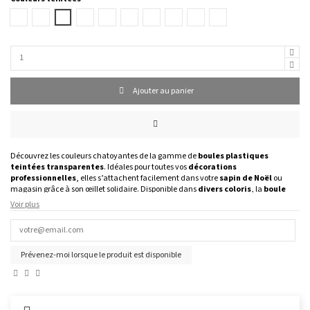
Bleu
Lilas
Vert
Pivoine
Rouge
Orange
Bleu
Jaune
Noir
Coloris
Mousse
Canard
Saphir
Fumé
indifférent
Ajouter au panier
Découvrez les couleurs chatoyantes de la gamme de
boules plastiques
teintées transparentes
. Idéales pour toutes vos
décorations
professionnelles
, elles s’attachent facilement dans votre
sapin de Noël
ou
magasin grâce à son œillet solidaire. Disponible dans
divers coloris
, la
boule
plastique teintée transparente peut être remplie
avec un goodies grâce à
Voir plus
son système en
deux parties clipables
.
Vendu en lot de 10 pour les diamètres inférieur à 12 cm (inclus) et à l’unité au-
delà.
Prévenez-moi lorsque le produit est disponible
Un produit que vous souhaitez n’est plus en stock ?
Contactez-nous
pour connaitre
le délai de fabrication !