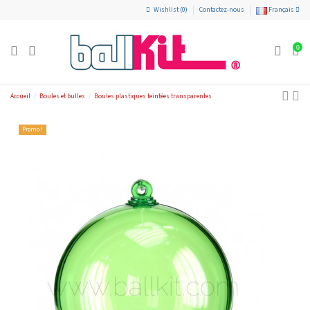
Wishlist (
0
)
Contactez-nous
Français
0
Accueil
Boules et bulles
Boules plastiques teintées transparentes
Promo !