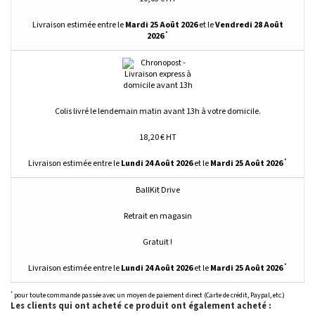
plastiques
.
La personnalisation sur-mesure :
Livraison estimée entre le
Mardi 25 Août 2026
et le
Vendredi 28 Août
*
2026
Profitez du service de
personnalisation
sur toutes les gammes de boules et bulles
plastiques. La
tampographie
(marquage à l’encre monochrome) est idéale pour
mettre en valeur vos
logos ou marques
lors de vos événements publicitaires.
Choisissez la
gravure
pour un souvenir en relief durable de tous les grands
moments de votre vie, comme un
mariage, un anniversaire ou un baptême
.
Ou choisissez la
découpe de stickers
pour un résultat sur-mesure !
Colis livré le lendemain matin avant 13h à votre domicile.
Découvrir le service de personnalisation
Les avantages de nos boules plastiques teintées
18,20 € HT
transparentes :
*
Livraison estimée entre le
Lundi 24 Août 2026
et le
Mardi 25 Août 2026
Finition teintée transparente
Résistantes aux U.V. (teintées dans la masse)
Attache solidaire
BallKit Drive
Résistantes aux chocs
Clipables en deux parties (réutilisables)
Retrait en magasin
Multi-utilisation
Personnalisables
Gratuit !
Empilables
Fabriquées en France
*
Livraison estimée entre le
Lundi 24 Août 2026
et le
Mardi 25 Août 2026
*
pour toute commande passée avec un moyen de paiement direct (Carte de crédit, Paypal, etc.)
Les clients qui ont acheté ce produit ont également acheté :