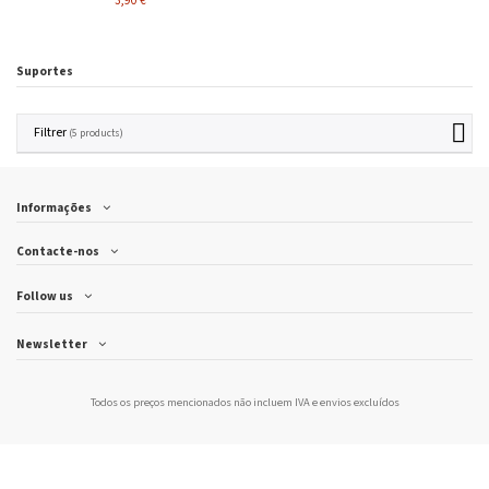
3,90 €
Suportes
Filtrer
(5 products)
Informações
Contacte-nos
Follow us
Newsletter
Todos os preços mencionados não incluem IVA e
envios excluídos