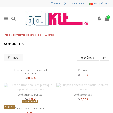
Wishlist (
0
)
Contacte-nos
Português PT
0
Início
Fornecimentos e materiais
Suportes
SUPORTES
Filtrar
Relevância
5
Suporte de barra transversal
Ventosa
transparente
8,75 €
De
8,83 €
De
Anéis transparentes
Anéis coloridos
2,39 €
2,75 €
De
De
Out of stock
Esgotado
Placa de base transparente