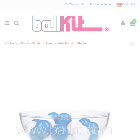
Cookie-Einstellungen
Wishlist (
0
)
Kontaktieren Sie
Deutsch
0
Startseite
Display-Ständer
Transparenter Kunststoffbecher