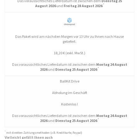
Transparente Kunststoffschale aus Frankreich:
Das voraussichtliches Lieferdatum ist zwischen dem
Dienstag 25
*
August 2026
und
Freitag 28 August 2026
BallKit ist stolz auf sein Know-how und bietet Ihnen Produkte aus Frankreich, um
Ihnen optimale Qualität zu garantieren. Die transparenten Kunststoffschalen sind
in den Durchmessern 25 cm, 29 cm, 40 cm und 58 cm erhältlich,
widerstandsfähig und einfach zu verstauen. Verschiedene Farben sind auf
Anfrage erhältlich.
Fassungsvermögen von transparenten Acrylbechern:
Das Paket wird am nächsten Morgen vor 13 Uhr zu Ihnen nach Hause
Um Überläufe beim Abfüllen oder Mischen mit Kunststoffkugeln zu vermeiden,
geliefert.
empfehlen wir Ihnen hier die Wahl der richtigen Größe für Ihre Kunststoffschalen.
18,20 € (exkl. MwSt.)
Das voraussichtliches Lieferdatum ist zwischen dem
Montag 24 August
*
2026
und
Dienstag 25 August 2026
BallKit Drive
Abholung im Geschäft
Kostenlos !
Die Vorteile unserer Schnitte:
Das voraussichtliches Lieferdatum ist zwischen dem
Montag 24 August
*
2026
und
Dienstag 25 August 2026
Große Kapazität
U.V. beständig
*
mit direkten Zahlungsmethoden (z.B. Kreditkarte, Paypal)
Stoßfest
Vielleicht gefällt Ihnen auch
Wiederverwendbar