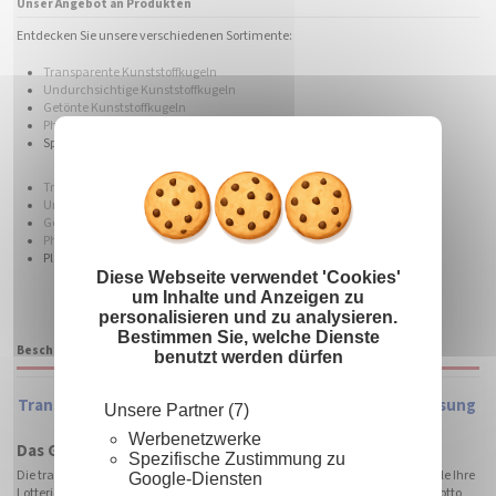
Unser Angebot an Produkten
Entdecken Sie unsere verschiedenen Sortimente:
Transparente Kunststoffkugeln
Undurchsichtige Kunststoffkugeln
Getönte Kunststoffkugeln
Phosphoreszierende Kunststoffkugeln
Cookies-B
X
Spiegelkugeln aus Kunststoff
Transparente Kunststoffblasen
Undurchsichtige Plastikblasen
Getönte Plastikblasen
Phosphoreszierende Kunststoffblasen
Plastikblasen spiegeln
Diese Webseite verwendet 'Cookies'
um Inhalte und Anzeigen zu
personalisieren und zu analysieren.
Bestimmen Sie, welche Dienste
Beschreibung
benutzt werden dürfen
Transparente Kunststoffschale als Aufsteller für Verlosung
Unsere Partner (7)
und Lotterieziehung
Werbenetzwerke
Das Gewinnerprodukt Ihrer Ziehungen:
Spezifische Zustimmung zu
Die transparente Kunststoffschale von BallKit ist das ideale Accessoire für alle Ihre
Google-Diensten
Lotterieveranstaltungen, Verlosungen, Ziehungen, Messen, Glücksspiele, Lotto