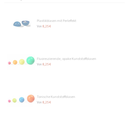
Vielseitig einsetzbar
Anpassbar
Stapelbar
Hergestellt in Frankreich
Plastikblasen mit Perleffekt
8,25 €
Von
Fluoreszierende, opake Kunststoffblasen
8,25 €
Von
Tonische Kunststoffblasen
8,25 €
Von