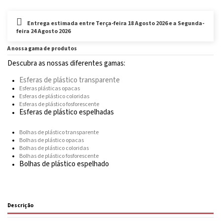
Conjunto de 10 bolhas de plástico para tamanhos de 5 a 12 cm e por unidade para
Entrega estimada entre Terça-feira 18 Agosto 2026 e a Segunda-
a bolha de plástico de 25 cm.
feira 24 Agosto 2026
A nossa gama de produtos
É um produto que você não quer mais em estoque?
Entre em contato
conosco
para saber o tempo de fabricação!
Descubra as nossas diferentes gamas:
Esferas de plástico transparente
Esferas plásticas opacas
Esferas de plástico coloridas
Esferas de plástico fosforescente
Esferas de plástico espelhadas
Bolhas de plástico transparente
Bolhas de plástico opacas
Bolhas de plástico coloridas
Bolhas de plástico fosforescente
Bolhas de plástico espelhado
Descrição