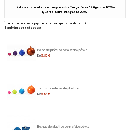
Data aproximada de entrega é entre
Terça-feira 18 Agosto 2026
e
*
Quarta-feira 19 Agosto 2026
*
direta com métodos de pagamento (por exemplo, cartão de crédito)
Também poderá gostar
Bolas de plástico com efeito pérola
5,93 €
De
Tónico de esferas de plástico
5,04 €
De
Bolhas de plástico com efeito pérola