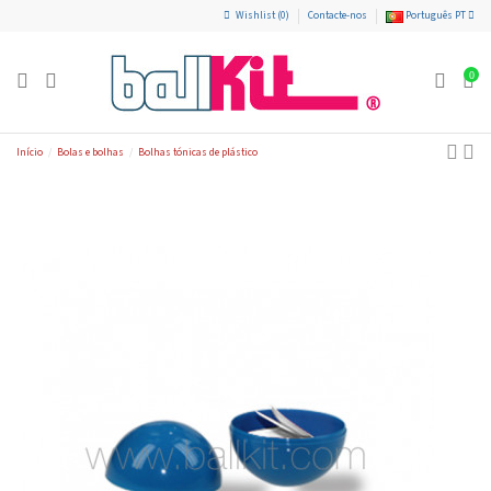
Wishlist (
0
)
Contacte-nos
Português PT
0
Início
Bolas e bolhas
Bolhas tónicas de plástico