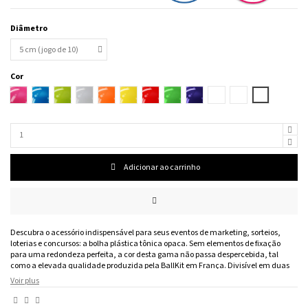
Diâmetro
Cor
Framboesa
Lagoa
Maçãs
Branco
Laranja
Limão
Cereja
Verde
Azul
Hortelã
Fúcsia
Cor
indiferente
Azul
Primavera
Noite
Adicionar ao carrinho
Descubra o acessório indispensável para seus eventos de marketing, sorteios,
loterias e concursos: a bolha plástica tônica opaca. Sem elementos de fixação
para uma redondeza perfeita, a cor desta gama não passa despercebida, tal
como a elevada qualidade produzida pela BallKit em França. Divisível em duas
partes perfeitamente combinadas, a bolha de plástico sem acessório pode ser
Voir plus
personalizada com o logótipo ou slogan da sua marca. Também adequado para
casamentos, noites temáticas, baptizados, aniversários, etc.