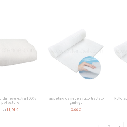
o da neve extra 100%
Tappetino da neve a rullo trattato
Rullo s
poliestere
ignifugo
11,01 €
0,00 €
Da
1
2