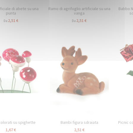
ficiale di abete su una
Ramo di agrifoglio artificiale su una
Babbo N
punta
vanga
s
2,51 €
2,51 €
Da
Da
colorati su spighette
Bambi figura sdraiata
Picnic co
1,67 €
2,51 €