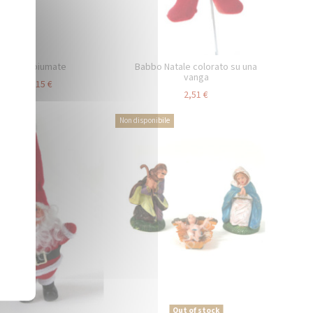
Piume piumate
Babbo Natale colorato su una
vanga
2,15 €
Da
2,51 €
Non disponibile
Out of stock