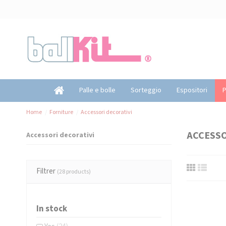
Pannello di gestione dei cookies
Palle e bolle
Sorteggio
Espositori
P
Home
Forniture
Accessori decorativi
ACCESSO
Accessori decorativi
Filtrer
(28 products)
In stock