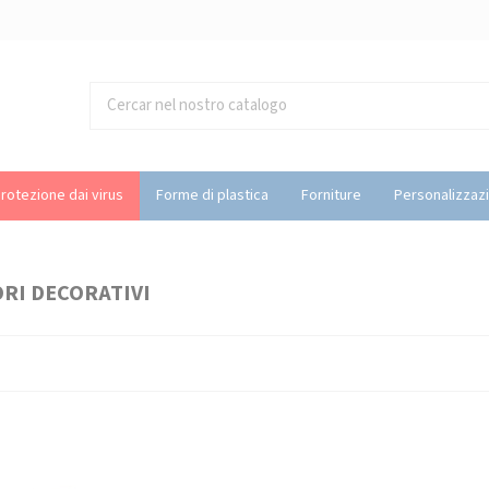
rotezione dai virus
Forme di plastica
Forniture
Personalizzaz
RI DECORATIVI