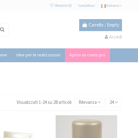
Wishlist (
0
)
Contattaci
Italiano
Carrello
/
Empty
Accedi
ione
Idee per le realizzazioni
Aprire un conto pro
Visualizzati 1-24 su 28 articoli
Rilevanza
24