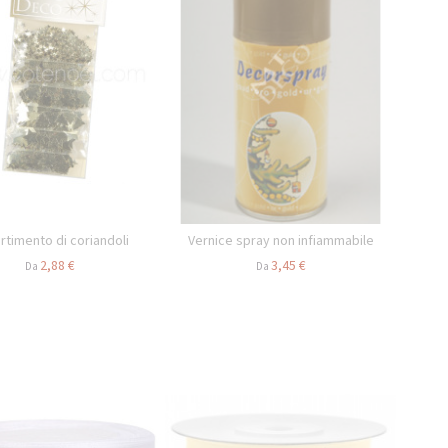
rtimento di coriandoli
Vernice spray non infiammabile
2,88 €
3,45 €
Da
Da