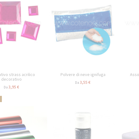
tivo strass acrilico
Polvere di neve ignifuga
Asso
decorativo
3,55 €
Da
3,95 €
Da