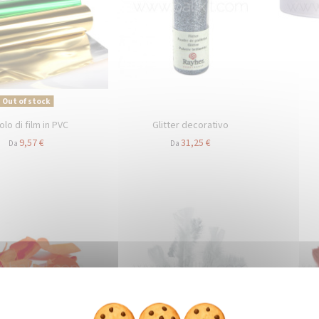
Out of stock
olo di film in PVC
Glitter decorativo
9,57 €
31,25 €
Da
Da