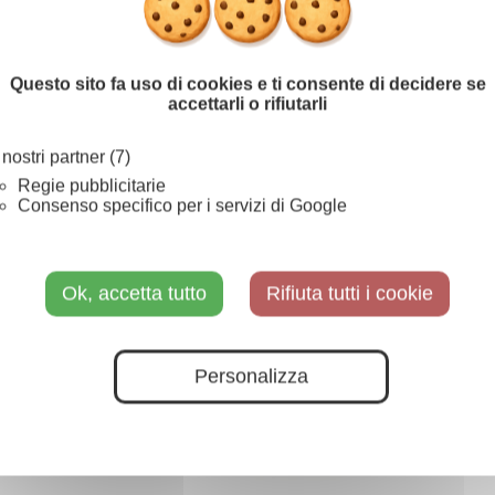
Questo sito fa uso di cookies e ti consente di decidere se
accettarli o rifiutarli
Petali di carta
Piume decorative
2,95 €
1,49 €
Da
Da
I nostri partner (7)
Regie pubblicitarie
Consenso specifico per i servizi di Google
Ok, accetta tutto
Rifiuta tutti i cookie
Personalizza