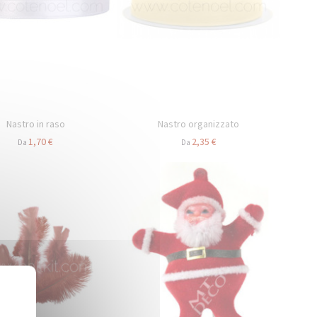
Nastro in raso
Nastro organizzato
1,70 €
2,35 €
Da
Da
Nascondi il banner dei cookie
X