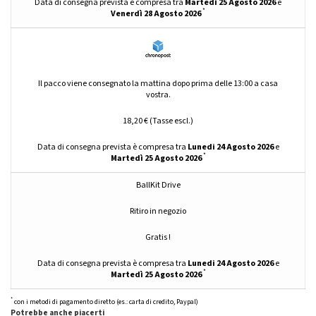
Data di consegna prevista è compresa tra
Martedì 25 Agosto 2026
e
originale!
*
Venerdì 28 Agosto 2026
Tazza di plastica trasparente prodotta in Francia:
Orgogliosi del suo come sapere, BallKit vi propone prodotti fabbricati in Francia per
garantirvi una qualità ottimale. Disponibili nei diametri 25 cm, 29 cm, 40 cm e 58
cm, i bicchieri di plastica trasparente sono resistenti e facili da riporre. Vari colori
Il pacco viene consegnato la mattina dopo prima delle 13:00 a casa
disponibili su richiesta.
vostra.
Capacità di tazze in acrilico trasparente:
18,20 € (Tasse escl.)
Per evitare tracimazioni durante il riempimento o la miscelazione con sfere di
plastica, ecco i nostri consigli per scegliere la giusta dimensione della vostra tazza
di plastica.
Data di consegna prevista è compresa tra
Lunedi 24 Agosto 2026
e
*
Martedì 25 Agosto 2026
BallKit Drive
Ritiro in negozio
Gratis !
Data di consegna prevista è compresa tra
Lunedi 24 Agosto 2026
e
*
Martedì 25 Agosto 2026
*
con i metodi di pagamento diretto (es.: carta di credito, Paypal)
Potrebbe anche piacerti