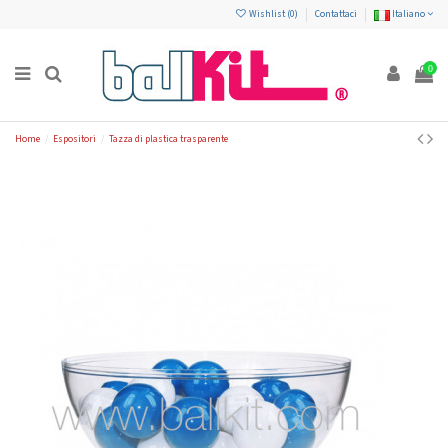
Wishlist (
0
)
Contattaci
Italiano
0
Home
Espositori
Tazza di plastica trasparente