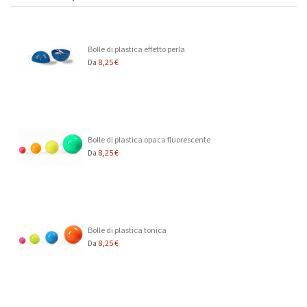
Bolle di plastica effetto perla
8,25 €
Da
I vantaggi dei nostri tagli:
Grande capacità
Resistente ai raggi U.V.
Resistente agli urti
Bolle di plastica opaca fluorescente
Riutilizzabile
8,25 €
Da
Multiuso
Personalizzabile
Impilabile
Prodotto in Francia
Bolle di plastica tonica
8,25 €
Da