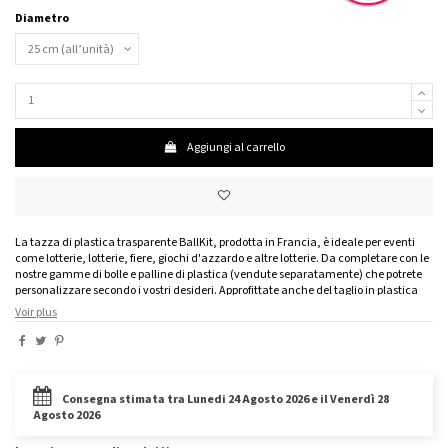
Diametro
Aggiungi al carrello
La tazza di plastica trasparente BallKit, prodotta in Francia, è ideale per eventi
come lotterie, lotterie, fiere, giochi d'azzardo e altre lotterie. Da completare con le
nostre gamme di bolle e palline di plastica (vendute separatamente) che potrete
personalizzare secondo i vostri desideri. Approfittate anche del taglio in plastica
trasparente per presentare i vostri prodotti in modo elegante posizionando il taglio
Voir plus
su un tavolo grazie alle staffe trasversali BallKit (vendute separatamente).
Venduto dall'unità. Diametri disponibili: 25 cm, 29 cm, 40 cm e 58 cm. Tazza di
plastica trasparente disponibile in colore su richiesta.
Un prodotto che vuoi non è più disponibile?
Contattaci
per conoscere i tempi di
Consegna stimata tra Lunedi 24 Agosto 2026 e il Venerdì 28
produzione!
Agosto 2026