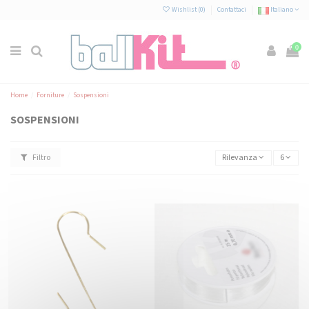
Pannello di gestione dei cookies
Wishlist (
0
)
Contattaci
Italiano
0
Home
Forniture
Sospensioni
SOSPENSIONI
Filtro
Rilevanza
6