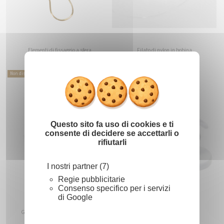
Elementi di fissaggio a sfera
Filato di nylon in bobina
1,40 €
3,15 €
Da
Da
Nascondi il
X
Non disponibile
Non disponibile
Questo sito fa uso di cookies e ti
consente di decidere se accettarli o
rifiutarli
I nostri partner (7)
Regie pubblicitarie
Consenso specifico per i servizi
di Google
Out of stock
Out of stock
Gancio magnetico + adesivo buffer
Cuscinetto magnetico adesivo
2,16 €
0,56 €
Da
Da