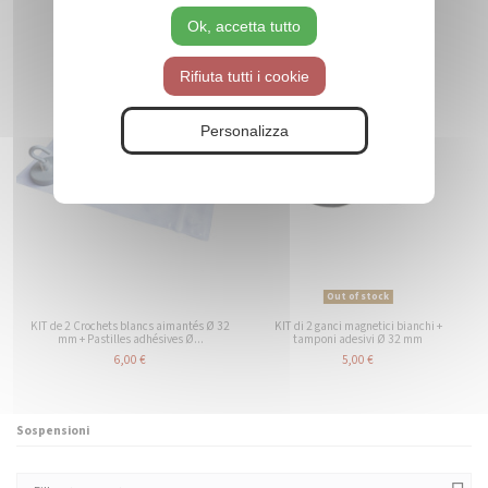
Ok, accetta tutto
Non disponibile
Rifiuta tutti i cookie
Personalizza
Out of stock
KIT de 2 Crochets blancs aimantés Ø 32
KIT di 2 ganci magnetici bianchi +
mm + Pastilles adhésives Ø...
tamponi adesivi Ø 32 mm
6,00 €
5,00 €
Sospensioni