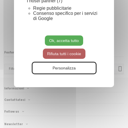
I nostri partner (7)
Regie pubblicitarie
Consenso specifico per i servizi
di Google
Palle di plastica fosforescente
7,29 €
Da
Ok, accetta tutto
Fosforescenti
Rifiuta tutti i cookie
Personalizza
Filtrer
(1 product)
Informazioni
Contattateci
Follow us
Newsletter