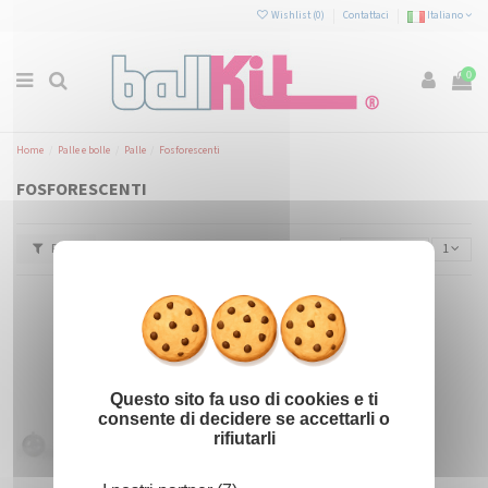
Pannello di gestione dei cookies
Wishlist (
0
)
Contattaci
Italiano
0
Home
Palle e bolle
Palle
Fosforescenti
FOSFORESCENTI
Filtro
Rilevanza
1
Nascondi il
X
Questo sito fa uso di cookies e ti
consente di decidere se accettarli o
rifiutarli