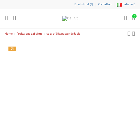
Wishlist (
0
)
Contattaci
Italiano
0
Home
Protezione dai virus
copy of Séparateur de table
-2%